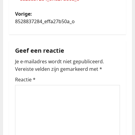
B
Vorige:
8528837284_effa27b50a_o
e
r
Geef een reactie
i
Je e-mailadres wordt niet gepubliceerd.
c
Vereiste velden zijn gemarkeerd met
*
h
Reactie
*
t
n
a
v