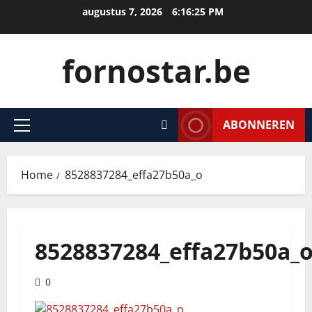
Ga
augustus 7, 2026
6:16:25 PM
naar
de
fornostar.be
inhoud
ABONNEREN
Primair
menu
Home
8528837284_effa27b50a_o
8528837284_effa27b50a_
0