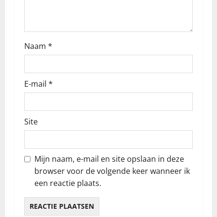
i
g
Naam
*
a
t
E-mail
*
i
e
Site
Mijn naam, e-mail en site opslaan in deze
browser voor de volgende keer wanneer ik
een reactie plaats.