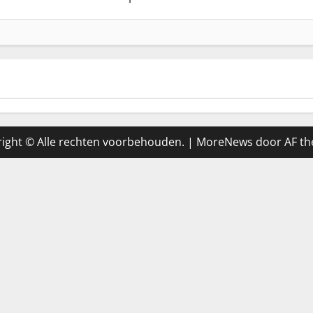
ight © Alle rechten voorbehouden.
|
MoreNews
door AF th