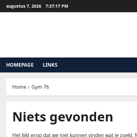
Ga
augustus 7, 2026
7:37:17 PM
naar
de
inhoud
HOMEPAGE
LINKS
Home
Gym 76
Niets gevonden
Het lijkt erop dat we niet kunnen vinden wat je zoekt.