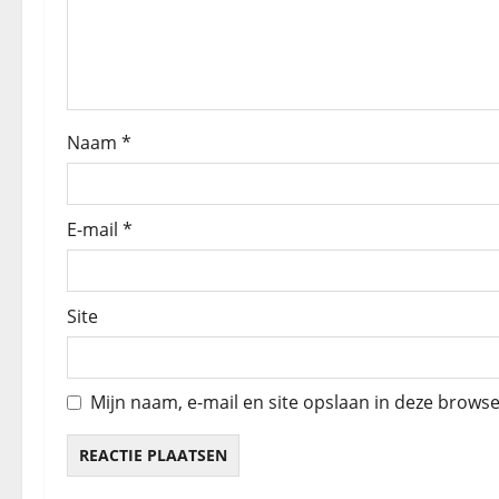
v
i
g
Naam
*
a
t
E-mail
*
i
e
Site
Mijn naam, e-mail en site opslaan in deze browse