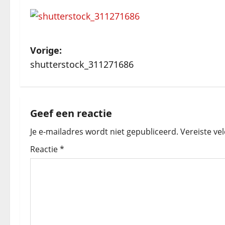
B
Vorige:
shutterstock_311271686
e
r
i
Geef een reactie
Je e-mailadres wordt niet gepubliceerd.
Vereiste ve
c
Reactie
*
h
t
n
a