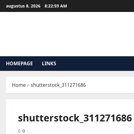
Ga
augustus 8, 2026
8:22:59 AM
naar
de
inhoud
HOMEPAGE
LINKS
Home
shutterstock_311271686
shutterstock_311271686
0